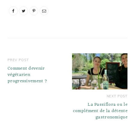
bouchent pas les artères.
Or, Quels sont les
avantages du saindoux?
Le saindoux est une…
PREV POST
Comment devenir
végétarien
progressivement ?
NEXT POST
La Passiflora ou le
complément de la détente
gastronomique