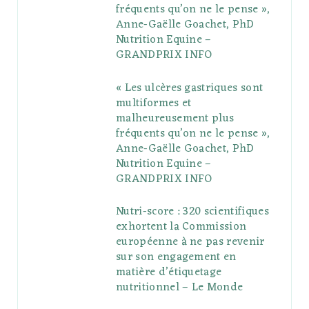
fréquents qu’on ne le pense »,
k
l
a
s
Anne-Gaëlle Goachet, PhD
u
m
t
Nutrition Equine –
GRANDPRIX INFO
s
« Les ulcères gastriques sont
multiformes et
malheureusement plus
fréquents qu’on ne le pense »,
Anne-Gaëlle Goachet, PhD
Nutrition Equine –
GRANDPRIX INFO
Nutri-score : 320 scientifiques
exhortent la Commission
européenne à ne pas revenir
sur son engagement en
matière d’étiquetage
nutritionnel – Le Monde