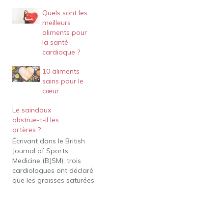
Quels sont les
meilleurs
aliments pour
la santé
cardiaque ?
10 aliments
sains pour le
cœur
Le saindoux
obstrue-t-il les
artères ?
Écrivant dans le British
Journal of Sports
Medicine (BJSM), trois
cardiologues ont déclaré
que les graisses saturées
- présentes dans le
beurre, le saindoux, les
saucisses, le bacon, le
fromage et la crème - ne