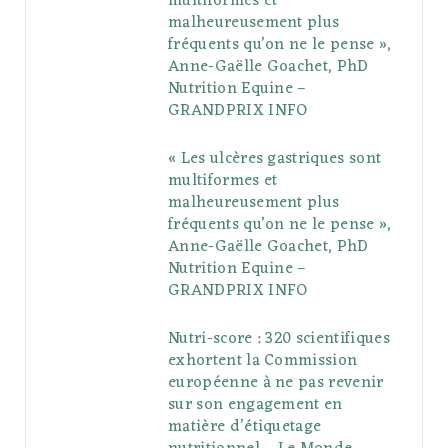
multiformes et
o
r
P
r
e
malheureusement plus
fréquents qu’on ne le pense »,
k
l
a
s
Anne-Gaëlle Goachet, PhD
u
m
t
Nutrition Equine –
GRANDPRIX INFO
s
« Les ulcères gastriques sont
multiformes et
malheureusement plus
fréquents qu’on ne le pense »,
Anne-Gaëlle Goachet, PhD
Nutrition Equine –
GRANDPRIX INFO
Nutri-score : 320 scientifiques
exhortent la Commission
européenne à ne pas revenir
sur son engagement en
matière d’étiquetage