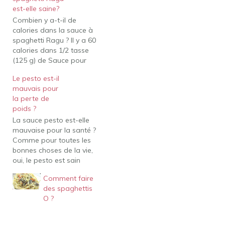
est-elle saine?
Combien y a-t-il de
calories dans la sauce à
spaghetti Ragu ? Il y a 60
calories dans 1/2 tasse
(125 g) de Sauce pour
Pâtes Traditionnelle de
Le pesto est-il
Style Ancien Monde
mauvais pour
Ragu. Combien de
la perte de
calories sauce spaghetti
poids ?
spaghetti? Les
La sauce pesto est-elle
spaghettis, avec sauce
mauvaise pour la santé ?
tomate et viande, faits
Comme pour toutes les
maison (1 tasse)
bonnes choses de la vie,
contiennent…
oui, le pesto est sain
avec modération. Le
Comment faire
pesto est riche en
des spaghettis
matières grasses et en
O ?
calories, mais contient
également de nombreux
ingrédients nourrissants.