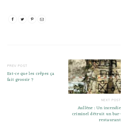
Riche en vitamines,
minéraux et graisses
monoinsaturées, le…
PREV POST
Est-ce que les crêpes ça
fait grossir ?
NEXT POST
Aullène : Un incendie
criminel détruit un bar-
restaurant