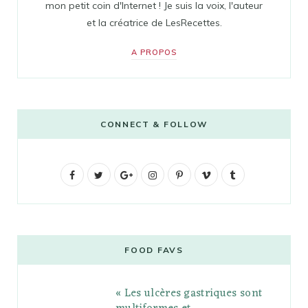
mon petit coin d'Internet ! Je suis la voix, l'auteur
et la créatrice de LesRecettes.
A PROPOS
CONNECT & FOLLOW
F
T
G
I
P
V
T
a
w
o
n
i
i
u
c
i
o
s
n
m
m
e
t
g
t
t
e
b
FOOD FAVS
b
t
l
a
e
o
l
« Les ulcères gastriques sont
o
e
e
g
r
r