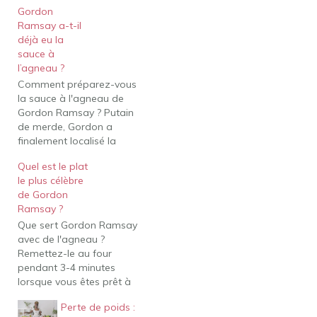
Gordon
Ramsay a-t-il
déjà eu la
sauce à
l’agneau ?
Comment préparez-vous
la sauce à l'agneau de
Gordon Ramsay ? Putain
de merde, Gordon a
finalement localisé la
sauce à l'agneau !! Ils
Quel est le plat
disaient que c'était
le plus célèbre
impossible, qu'il était
de Gordon
scientifiquement
Ramsay ?
impossible de le trouver
Que sert Gordon Ramsay
après tous ces siècles.
avec de l'agneau ?
Mais Gordon n'a jamais
Remettez-le au four
perdu la foi, poursuivant
pendant 3-4 minutes
la sauce de la…
lorsque vous êtes prêt à
servir. NOTES : Gordon
Perte de poids :
sert l'agneau avec des