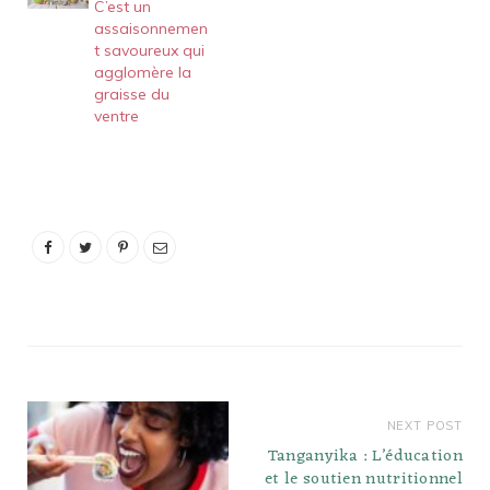
C’est un
pommes de terre
assaisonnemen
boulangxe8re et des
t savoureux qui
courgettes provenxe7al,
agglomère la
mais vous pouvez servir
graisse du
avec tout ce que vous
ventre
trouvez convenable.
Gordon Ramsay a
réalisé…
NEXT POST
Tanganyika : L’éducation
et le soutien nutritionnel