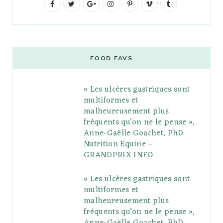
F
T
G
I
P
V
T
a
w
o
n
i
i
u
c
i
o
s
n
m
m
e
t
g
t
t
e
b
FOOD FAVS
b
t
l
a
e
o
l
« Les ulcères gastriques sont
o
e
e
g
r
r
multiformes et
o
r
P
r
e
malheureusement plus
fréquents qu’on ne le pense »,
k
l
a
s
Anne-Gaëlle Goachet, PhD
u
m
t
Nutrition Equine –
GRANDPRIX INFO
s
« Les ulcères gastriques sont
multiformes et
malheureusement plus
fréquents qu’on ne le pense »,
Anne-Gaëlle Goachet, PhD