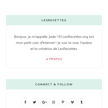
LESRECETTES
Bonjour, je m'appelle Jade ! Et LesRecettes.org est
mon petit coin d'Internet ! Je suis la voix, l'auteur
et la créatrice de LesRecettes.
A PROPOS
CONNECT & FOLLOW
F
T
G
I
P
V
T