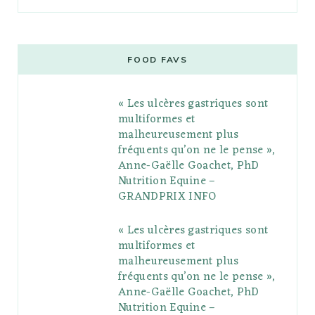
a
w
o
n
i
i
u
c
i
o
s
n
m
m
e
t
g
t
t
e
b
FOOD FAVS
b
t
l
a
e
o
l
« Les ulcères gastriques sont
o
e
e
g
r
r
multiformes et
o
r
P
r
e
malheureusement plus
fréquents qu’on ne le pense »,
k
l
a
s
Anne-Gaëlle Goachet, PhD
u
m
t
Nutrition Equine –
GRANDPRIX INFO
s
« Les ulcères gastriques sont
multiformes et
malheureusement plus
fréquents qu’on ne le pense »,
Anne-Gaëlle Goachet, PhD
Nutrition Equine –