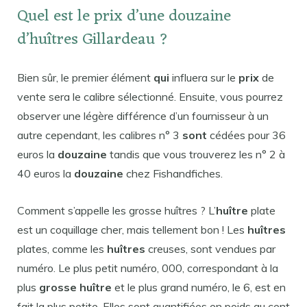
Quel est le prix d’une douzaine
d’huîtres Gillardeau ?
Bien sûr, le premier élément
qui
influera sur le
prix
de
vente sera le calibre sélectionné. Ensuite, vous pourrez
observer une légère différence d’un fournisseur à un
autre cependant, les calibres n° 3
sont
cédées pour 36
euros la
douzaine
tandis que vous trouverez les n° 2 à
40 euros la
douzaine
chez Fishandfiches.
Comment s’appelle les grosse huîtres ? L’
huître
plate
est un coquillage cher, mais tellement bon ! Les
huîtres
plates, comme les
huîtres
creuses, sont vendues par
numéro. Le plus petit numéro, 000, correspondant à la
plus
grosse huître
et le plus grand numéro, le 6, est en
fait la plus petite. Elles sont quantifiées en poids au cent