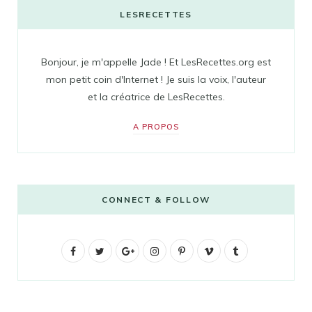
LESRECETTES
Bonjour, je m'appelle Jade ! Et LesRecettes.org est
mon petit coin d'Internet ! Je suis la voix, l'auteur
et la créatrice de LesRecettes.
A PROPOS
CONNECT & FOLLOW
F
T
G
I
P
V
T
a
w
o
n
i
i
u
c
i
o
s
n
m
m