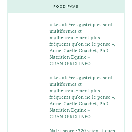
e
t
g
t
t
e
b
FOOD FAVS
b
t
l
a
e
o
l
« Les ulcères gastriques sont
o
e
e
g
r
r
multiformes et
o
r
P
r
e
malheureusement plus
fréquents qu’on ne le pense »,
k
l
a
s
Anne-Gaëlle Goachet, PhD
u
m
t
Nutrition Equine –
GRANDPRIX INFO
s
« Les ulcères gastriques sont
multiformes et
malheureusement plus
fréquents qu’on ne le pense »,
Anne-Gaëlle Goachet, PhD
Nutrition Equine –
GRANDPRIX INFO
Nutri-score : 320 scientifiques