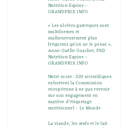
u
m
t
Nutrition Equine –
GRANDPRIX INFO
s
« Les ulcères gastriques sont
multiformes et
malheureusement plus
fréquents qu’on ne le pense »,
Anne-Gaëlle Goachet, PhD
Nutrition Equine –
GRANDPRIX INFO
Nutri-score : 320 scientifiques
exhortent la Commission
européenne à ne pas revenir
sur son engagement en
matière d’étiquetage
nutritionnel – Le Monde
La viande, les œufs et le lait