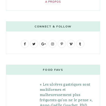
A PROPOS
CONNECT & FOLLOW
F
T
G
I
P
V
T
a
w
o
n
i
i
u
c
i
o
s
n
m
m
e
t
g
t
t
e
b
FOOD FAVS
b
t
l
a
e
o
l
« Les ulcères gastriques sont
o
e
e
g
r
r
multiformes et
o
r
P
r
e
malheureusement plus
fréquents qu’on ne le pense »,
k
l
a
s
Anne-Gaëlle Goachet, PhD