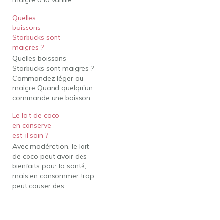
Grande Lait sans gras (1
Quelles
grande) contient 37 g de
boissons
glucides totaux, 37 g de
Starbucks sont
glucides nets, 0 g de
maigres ?
matières grasses, 12 g
Quelles boissons
de protéines et 200…
Starbucks sont maigres ?
Commandez léger ou
maigre Quand quelqu'un
commande une boisson
maigre chez Starbucks,
Le lait de coco
cela signifie qu'il veut que
en conserve
sa boisson soit faite avec
est-il sain ?
du lait écrémé, du sirop
Avec modération, le lait
sans sucre et sans crème
de coco peut avoir des
fouettée. La lumière fait
bienfaits pour la santé,
généralement référence
mais en consommer trop
aux frappuccinos. Que
peut causer des
signifie maigre chez…
problèmes. Le lait de
coco contient des
niveaux élevés de