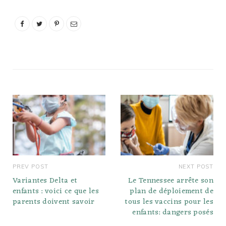
calories et de graisses.
Consommer trop de lait
et suivre un régime riche
en glucides peut
entraîner une prise de…
PREV POST
NEXT POST
Variantes Delta et
Le Tennessee arrête son
enfants : voici ce que les
plan de déploiement de
parents doivent savoir
tous les vaccins pour les
enfants: dangers posés