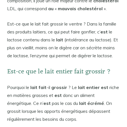
composition, il joue un rôle majeur contre le
cholestérol
LDL, qui correspond
au
«
mauvais cholestérol
».
Est-ce que le lait fait grossir le ventre ? Dans la famille
des produits laitiers, ce qui peut faire gonfler, c’
est
le
lactose contenu dans le
lait
(intolérance au lactose). Et
plus on vieillit, moins on le digère car on sécrète moins
de lactase, l’enzyme qui permet de digérer le lactose.
Est-ce que le lait entier fait grossir ?
Pourquoi le
lait fait
-il
grossir
? Le
lait entier est
riche
en matières grasses et
est
donc un aliment
énergétique. Ce n’
est
pas le cas du
lait écrémé
. On
grossit lorsque les apports énergétiques dépassent
régulièrement les besoins du corps.