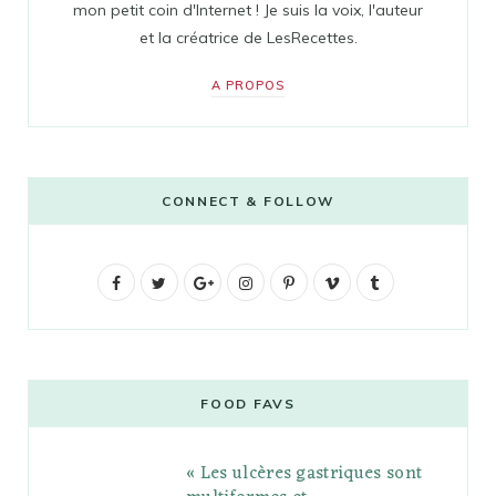
mon petit coin d'Internet ! Je suis la voix, l'auteur
et la créatrice de LesRecettes.
A PROPOS
CONNECT & FOLLOW
F
T
G
I
P
V
T
a
w
o
n
i
i
u
c
i
o
s
n
m
m
e
t
g
t
t
e
b
FOOD FAVS
b
t
l
a
e
o
l
« Les ulcères gastriques sont
o
e
e
g
r
r