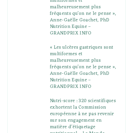
multiformes et
o
r
P
r
e
malheureusement plus
fréquents qu’on ne le pense »,
k
l
a
s
Anne-Gaëlle Goachet, PhD
u
m
t
Nutrition Equine –
GRANDPRIX INFO
s
« Les ulcères gastriques sont
multiformes et
malheureusement plus
fréquents qu’on ne le pense »,
Anne-Gaëlle Goachet, PhD
Nutrition Equine –
GRANDPRIX INFO
Nutri-score : 320 scientifiques
exhortent la Commission
européenne à ne pas revenir
sur son engagement en
matière d’étiquetage