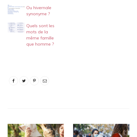
mot est donc dans le
Ou hivernale
même cas que beaucoup
synonyme ?
d'autres adjectifs,
comme difficile (où l'on
Quels sont les
retrouve le c de facile ),
mots de la
agile , fertile , fragile…
même famille
que homme ?