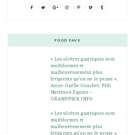
F
T
G
I
P
V
T
a
w
o
n
i
i
u
c
i
o
s
n
m
m
e
t
g
t
t
e
b
FOOD FAVS
b
t
l
a
e
o
l
« Les ulcères gastriques sont
o
e
e
g
r
r
multiformes et
o
r
P
r
e
malheureusement plus
fréquents qu’on ne le pense »,
k
l
a
s
Anne-Gaëlle Goachet, PhD
u
m
t
Nutrition Equine –
GRANDPRIX INFO
s
« Les ulcères gastriques sont
multiformes et
malheureusement plus
fréquents qu’on ne le pense »,