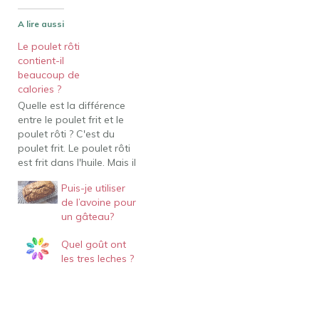
A lire aussi
Le poulet rôti
contient-il
beaucoup de
calories ?
Quelle est la différence
entre le poulet frit et le
poulet rôti ? C'est du
poulet frit. Le poulet rôti
est frit dans l'huile. Mais il
est essentiellement frit à
Puis-je utiliser
l'intérieur d'un
de l’avoine pour
autocuiseur. D'une
un gâteau?
manière générale, la
machinerie qui peut faire
Quel goût ont
frire et cuire du poulet
les tres leches ?
sous pression
simultanément est…