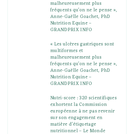
malheureusement plus
fréquents qu’on ne le pense »,
k
l
a
s
Anne-Gaëlle Goachet, PhD
u
m
t
Nutrition Equine –
GRANDPRIX INFO
s
« Les ulcères gastriques sont
multiformes et
malheureusement plus
fréquents qu’on ne le pense »,
Anne-Gaëlle Goachet, PhD
Nutrition Equine –
GRANDPRIX INFO
Nutri-score : 320 scientifiques
exhortent la Commission
européenne à ne pas revenir
sur son engagement en
matière d’étiquetage
nutritionnel – Le Monde