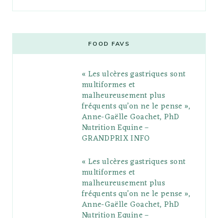
a
w
o
n
i
i
u
c
i
o
s
n
m
m
e
t
g
t
t
e
b
FOOD FAVS
b
t
l
a
e
o
l
« Les ulcères gastriques sont
o
e
e
g
r
r
multiformes et
o
r
P
r
e
malheureusement plus
fréquents qu’on ne le pense »,
k
l
a
s
Anne-Gaëlle Goachet, PhD
u
m
t
Nutrition Equine –
GRANDPRIX INFO
s
« Les ulcères gastriques sont
multiformes et
malheureusement plus
fréquents qu’on ne le pense »,
Anne-Gaëlle Goachet, PhD
Nutrition Equine –