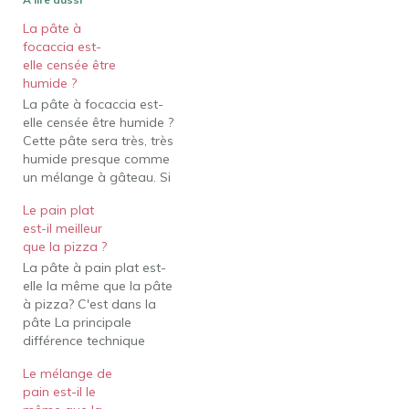
La pâte à
focaccia est-
elle censée être
humide ?
La pâte à focaccia est-
elle censée être humide ?
Cette pâte sera très, très
humide presque comme
un mélange à gâteau. Si
vous le pouvez, mouillez-
Le pain plat
vous les mains (pour les
est-il meilleur
empêcher de coller) et
que la pizza ?
repliez un peu la pâte,
La pâte à pain plat est-
juste pour voir à quoi
elle la même que la pâte
ressemble une pâte de
à pizza? C'est dans la
cette humidité…
pâte La principale
différence technique
entre le pain plat et la
Le mélange de
pizza réside dans la pâte
pain est-il le
utilisée. Le pain plat