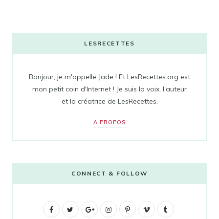
LESRECETTES
Bonjour, je m'appelle Jade ! Et LesRecettes.org est
mon petit coin d'Internet ! Je suis la voix, l'auteur
et la créatrice de LesRecettes.
A PROPOS
CONNECT & FOLLOW
F
T
G
I
P
V
T