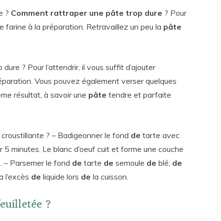
e ?
Comment rattraper une pâte trop dure
? Pour
 de farine à la préparation. Retravaillez un peu la
pâte
ure ? Pour l’attendrir, il vous suffit d’ajouter
réparation. Vous pouvez également verser quelques
ême résultat, à savoir une
pâte
tendre et parfaite
croustillante ? – Badigeonner le fond
de
tarte avec
r 5 minutes. Le blanc d’oeuf cuit et forme une couche
e
. – Parsemer le fond
de
tarte
de
semoule
de
blé,
de
a l’excès
de
liquide lors
de
la cuisson.
euilletée ?