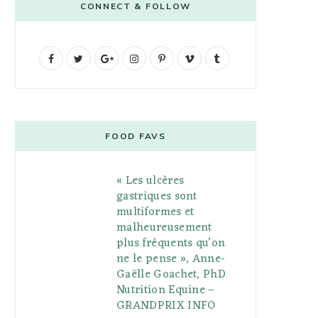
CONNECT & FOLLOW
F
T
G
I
P
V
T
a
w
o
n
i
i
u
c
i
o
s
n
m
m
e
t
g
t
t
e
b
FOOD FAVS
b
t
l
a
e
o
l
« Les ulcères
o
e
e
g
r
r
gastriques sont
o
r
P
r
e
multiformes et
malheureusement
k
l
a
s
plus fréquents qu’on
u
m
t
ne le pense », Anne-
Gaëlle Goachet, PhD
s
Nutrition Equine –
GRANDPRIX INFO