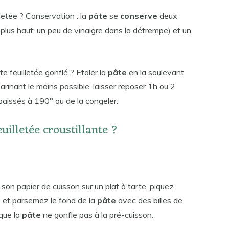
letée ? Conservation : la
pâte
se
conserve
deux
 plus haut; un peu de vinaigre dans la détrempe) et un
e feuilletée gonflé ? Etaler la
pâte
en la soulevant
 farinant le moins possible. laisser reposer 1h ou 2
baissés à 190° ou de la congeler.
illetée croustillante ?
son papier de cuisson sur un plat à tarte, piquez
te et parsemez le fond de la
pâte
avec des billes de
que la
pâte
ne gonfle pas à la pré-cuisson.