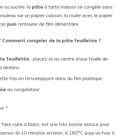
ée ou sucrée, la
pâte
à tarte maison se congèle sans
 rouleau sur un papier cuisson, la rouler avec le papier
ce)
puis
l’entourer de film alimentaire.
?
Comment congeler
de la
pâte feuilletée
?
te feuilletée
, placez-la au centre d’une feuille de
la dedans.
ette fois en l’enveloppant dans du film plastique.
tée
au congélateur.
se ?
a faire cuire à blanc, est une très bonne astuce pour
fournez-là 10 minutes environ, à 180°C pour un four à