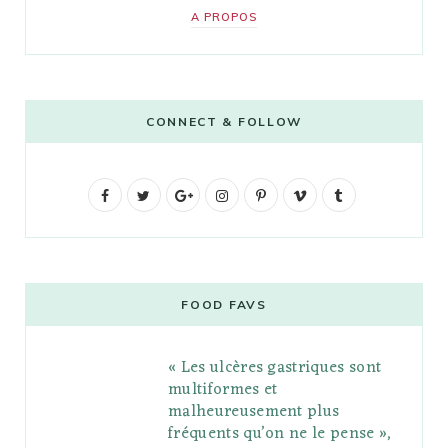
A PROPOS
CONNECT & FOLLOW
F
T
G
I
P
V
T
a
w
o
n
i
i
u
c
i
o
s
n
m
m
e
t
g
t
t
e
b
FOOD FAVS
b
t
l
a
e
o
l
« Les ulcères gastriques sont
o
e
e
g
r
r
multiformes et
o
r
P
r
e
malheureusement plus
fréquents qu’on ne le pense »,
k
l
a
s