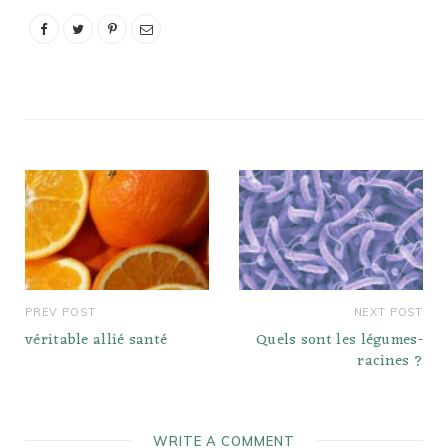
donc si vous voulez un
repas copieux, associez-
les à des glucides. Frites.
Riz au safran. Pain…
PREV POST
NEXT POST
véritable allié santé
Quels sont les légumes-
racines ?
WRITE A COMMENT