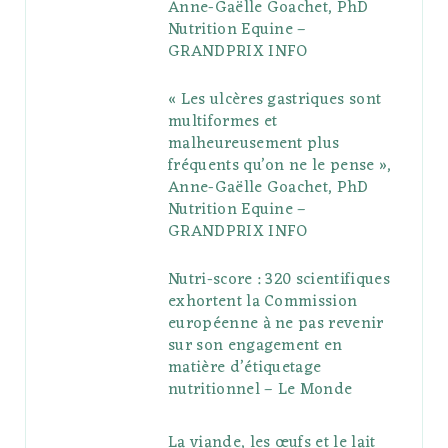
Anne-Gaëlle Goachet, PhD
u
m
t
Nutrition Equine –
GRANDPRIX INFO
s
« Les ulcères gastriques sont
multiformes et
malheureusement plus
fréquents qu’on ne le pense »,
Anne-Gaëlle Goachet, PhD
Nutrition Equine –
GRANDPRIX INFO
Nutri-score : 320 scientifiques
exhortent la Commission
européenne à ne pas revenir
sur son engagement en
matière d’étiquetage
nutritionnel – Le Monde
La viande, les œufs et le lait