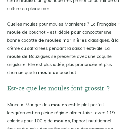
cette
moule
à un goût iodé très prononcé du fait de sa
culture en pleine mer.
Quelles moules pour moules Marinieres ? La Française «
moule de
bouchot » est idéale
pour
concocter une
bonne cocotte
de moules marinières
classiques,
à
la
crème ou safranées pendant la saison estivale. La
moule de
Bouzigues se présente avec une coquille
angulaire. Elle est plus iodée, plus prononcée et plus
charnue que la
moule de
bouchot.
Est-ce que les moules font grossir ?
Minceur. Manger des
moules est
le plat parfait
lorsqu’on
est
en pleine régime alimentaire : avec 119
calories pour 100 g de
moules
, l’apport nutritionnel
équivaut à celui des petits pois ou à des pommes de