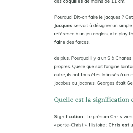
des
coquilles
de moins de 11 cm.
Pourquoi Dit-on faire le Jacques ? Ce
Jacques
servait à désigner un simple
référence à un jeu anglais, « to play t
faire
des farces.
de plus, Pourquoi il y a un S à Charles
propres. Quelle que soit l’origine loin
autre, ils ont tous étés latinisés à un
Jacobus ou Jaconus, Georges était Geo
Quelle est la signification 
Signification
: Le prénom
Chris
vient
« porte-Christ ». Histoire :
Chris est
u