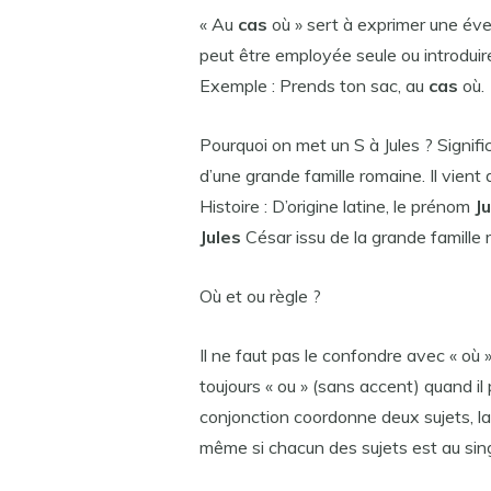
« Au
cas
où » sert à exprimer une éve
peut être employée seule ou introduire
Exemple : Prends ton sac, au
cas
où.
Pourquoi on met un S à Jules ? Signifi
d’une grande famille romaine. Il vient d
Histoire : D’origine latine, le prénom
J
Jules
César issu de la grande famille r
Où et ou règle ?
Il ne faut pas le confondre avec « où
toujours « ou » (sans accent) quand il 
conjonction coordonne deux sujets, l
même si chacun des sujets est au sing