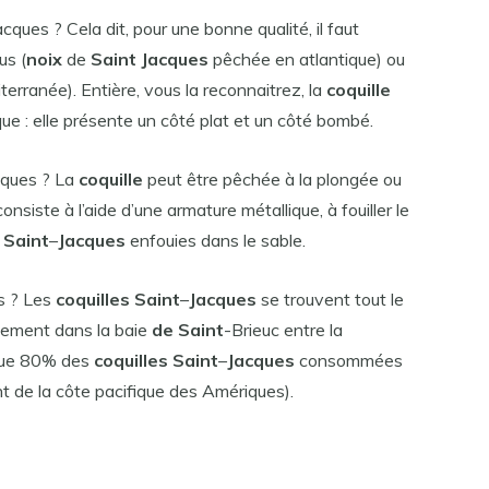
acques ? Cela dit, pour une bonne qualité, il faut
us (
noix
de
Saint Jacques
pêchée en atlantique) ou
rranée). Entière, vous la reconnaitrez, la
coquille
que : elle présente un côté plat et un côté bombé.
cques ? La
coquille
peut être pêchée à la plongée ou
siste à l’aide d’une armature métallique, à fouiller le
 Saint
–
Jacques
enfouies dans le sable.
es ? Les
coquilles Saint
–
Jacques
se trouvent tout le
alement dans la baie
de Saint
-Brieuc entre la
 que 80% des
coquilles Saint
–
Jacques
consommées
 de la côte pacifique des Amériques).