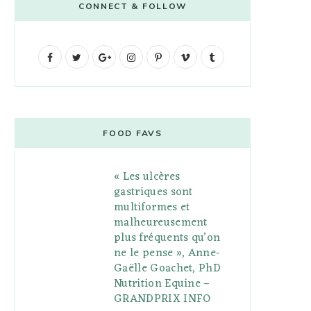
CONNECT & FOLLOW
F
T
G
I
P
V
T
a
w
o
n
i
i
u
c
i
o
s
n
m
m
e
t
g
t
t
e
b
FOOD FAVS
b
t
l
a
e
o
l
« Les ulcères
o
e
e
g
r
r
gastriques sont
o
r
P
r
e
multiformes et
malheureusement
k
l
a
s
plus fréquents qu’on
u
m
t
ne le pense », Anne-
Gaëlle Goachet, PhD
s
Nutrition Equine –
GRANDPRIX INFO