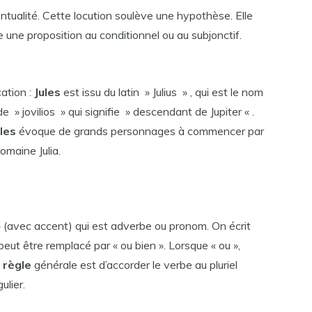
ntualité. Cette locution soulève une hypothèse. Elle
 une proposition au conditionnel ou au subjonctif.
cation :
Jules
est issu du latin » Julius » , qui est le nom
e » jovilios » qui signifie » descendant de Jupiter « .
ules
évoque de grands personnages à commencer par
omaine Julia.
 » (avec accent) qui est adverbe ou pronom. On écrit
peut être remplacé par « ou bien ». Lorsque « ou »,
a
règle
générale est d’accorder le verbe au pluriel
ulier.