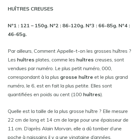
HUÎTRES
CREUSES
N°1 : 121 – 150g. N°
2
: 86-120g. N°3 : 66-85g. N°
4
:
46-65g.
Par ailleurs, Comment Appelle-t-on les grosses huîtres ?
Les
huîtres
plates, comme les
huîtres
creuses, sont
vendues par numéro. Le plus petit numéro, 000,
correspondant à la plus
grosse huître
et le plus grand
numéro, le 6, est en fait la plus petite. Elles sont
quantifiées en poids au cent (100
huîtres
).
Quelle est la taille de la plus grosse huître ? Elle mesure
22 cm de long et 14 cm de large pour une épaisseur de
11 cm. D’après Alain Morvan, elle a dû tomber d’une
poche à naissains il y a une vingtaine d’années.