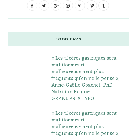
F
T
G
I
P
V
T
a
w
o
n
i
i
u
c
i
o
s
n
m
m
e
t
g
t
t
e
b
FOOD FAVS
b
t
l
a
e
o
l
« Les ulcères gastriques sont
o
e
e
g
r
r
multiformes et
o
r
P
r
e
malheureusement plus
fréquents qu’on ne le pense »,
k
l
a
s
Anne-Gaëlle Goachet, PhD
u
m
t
Nutrition Equine –
GRANDPRIX INFO
s
« Les ulcères gastriques sont
multiformes et
malheureusement plus
fréquents qu’on ne le pense »,