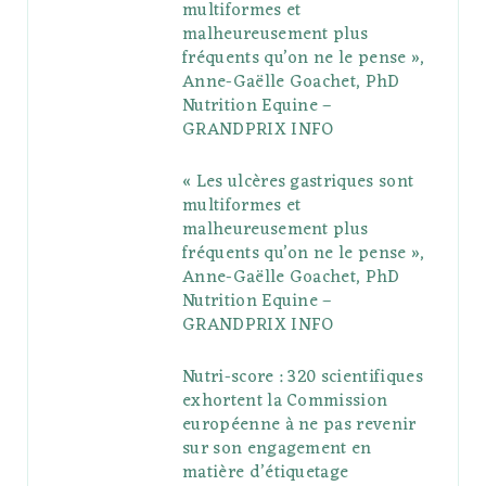
multiformes et
o
r
P
r
e
malheureusement plus
fréquents qu’on ne le pense »,
k
l
a
s
Anne-Gaëlle Goachet, PhD
u
m
t
Nutrition Equine –
GRANDPRIX INFO
s
« Les ulcères gastriques sont
multiformes et
malheureusement plus
fréquents qu’on ne le pense »,
Anne-Gaëlle Goachet, PhD
Nutrition Equine –
GRANDPRIX INFO
Nutri-score : 320 scientifiques
exhortent la Commission
européenne à ne pas revenir
sur son engagement en
matière d’étiquetage