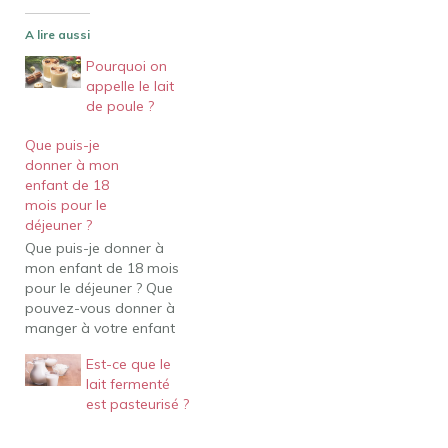
A lire aussi
Pourquoi on
appelle le lait
de poule ?
Que puis-je
donner à mon
enfant de 18
mois pour le
déjeuner ?
Que puis-je donner à
mon enfant de 18 mois
pour le déjeuner ? Que
pouvez-vous donner à
manger à votre enfant
de 1 an, 18 mois ou 2
Est-ce que le
ans pour le déjeuner ?
lait fermenté
Une option de déjeuner
est pasteurisé ?
facile pour un tout-petit
peut inclure un demi-
sandwich de dinde, de