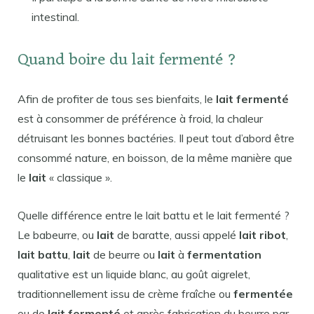
intestinal.
Quand boire du lait fermenté ?
Afin de profiter de tous ses bienfaits, le
lait fermenté
est à consommer de préférence à froid, la chaleur
détruisant les bonnes bactéries. Il peut tout d’abord être
consommé nature, en boisson, de la même manière que
le
lait
« classique ».
Quelle différence entre le lait battu et le lait fermenté ?
Le babeurre, ou
lait
de baratte, aussi appelé
lait ribot
,
lait battu
,
lait
de beurre ou
lait
à
fermentation
qualitative est un liquide blanc, au goût aigrelet,
traditionnellement issu de crème fraîche ou
fermentée
ou de
lait fermenté
et après fabrication du beurre par