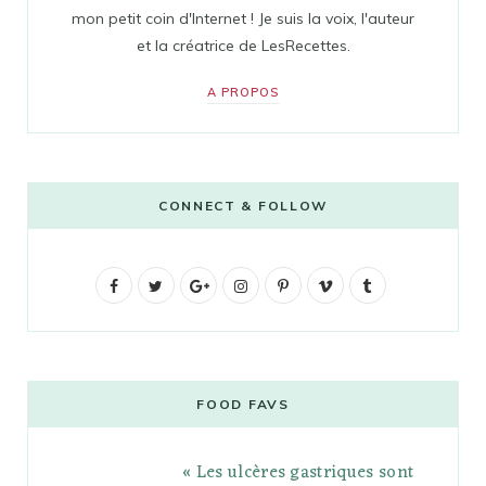
mon petit coin d'Internet ! Je suis la voix, l'auteur
et la créatrice de LesRecettes.
A PROPOS
CONNECT & FOLLOW
F
T
G
I
P
V
T
a
w
o
n
i
i
u
c
i
o
s
n
m
m
e
t
g
t
t
e
b
FOOD FAVS
b
t
l
a
e
o
l
« Les ulcères gastriques sont
o
e
e
g
r
r