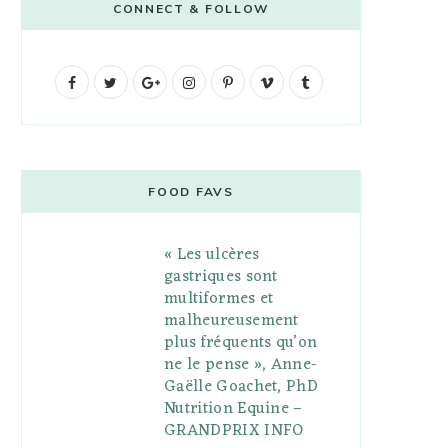
CONNECT & FOLLOW
F
T
G
I
P
V
T
a
w
o
n
i
i
u
c
i
o
s
n
m
m
e
t
g
t
t
e
b
FOOD FAVS
b
t
l
a
e
o
l
« Les ulcères
o
e
e
g
r
r
gastriques sont
o
r
P
r
e
multiformes et
malheureusement
k
l
a
s
plus fréquents qu’on
u
m
t
ne le pense », Anne-
Gaëlle Goachet, PhD
s
Nutrition Equine –
GRANDPRIX INFO