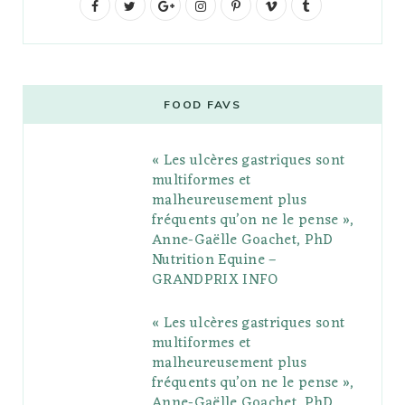
F
T
G
I
P
V
T
a
w
o
n
i
i
u
c
i
o
s
n
m
m
e
t
g
t
t
e
b
FOOD FAVS
b
t
l
a
e
o
l
« Les ulcères gastriques sont
o
e
e
g
r
r
multiformes et
o
r
P
r
e
malheureusement plus
fréquents qu’on ne le pense »,
k
l
a
s
Anne-Gaëlle Goachet, PhD
u
m
t
Nutrition Equine –
GRANDPRIX INFO
s
« Les ulcères gastriques sont
multiformes et
malheureusement plus
fréquents qu’on ne le pense »,
Anne-Gaëlle Goachet, PhD