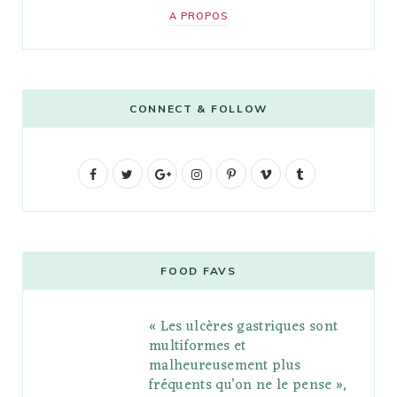
A PROPOS
CONNECT & FOLLOW
F
T
G
I
P
V
T
a
w
o
n
i
i
u
c
i
o
s
n
m
m
e
t
g
t
t
e
b
FOOD FAVS
b
t
l
a
e
o
l
« Les ulcères gastriques sont
o
e
e
g
r
r
multiformes et
o
r
P
r
e
malheureusement plus
fréquents qu’on ne le pense »,
k
l
a
s