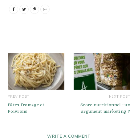
croustillant aux pommes.
Barres granola à la tarte
aux pommes. Pommes
au four farcies de
cassonade à l'avoine.…
PREV POST
NEXT POST
Pâtes Fromage et
Score nutritionnel : un
Poivrons
argument marketing ?
WRITE A COMMENT