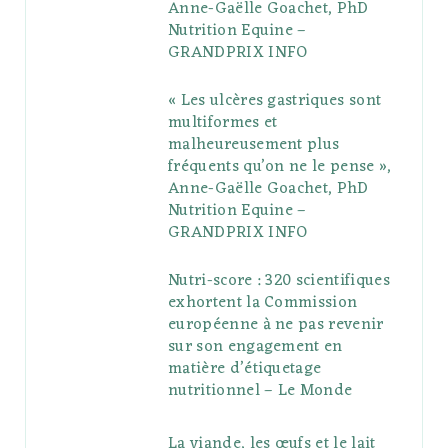
Anne-Gaëlle Goachet, PhD
u
m
t
Nutrition Equine –
GRANDPRIX INFO
s
« Les ulcères gastriques sont
multiformes et
malheureusement plus
fréquents qu’on ne le pense »,
Anne-Gaëlle Goachet, PhD
Nutrition Equine –
GRANDPRIX INFO
Nutri-score : 320 scientifiques
exhortent la Commission
européenne à ne pas revenir
sur son engagement en
matière d’étiquetage
nutritionnel – Le Monde
La viande, les œufs et le lait