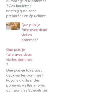
dumplings aux pommes
? Ces boulettes
nostalgiques sont
préparées en épluchant
et évidant des pommes
Que puis-je
entières, en les
faire avec deux
remplissant de beurre, de
vieilles
sucre et d'épices, et en
pommes?
les enveloppant dans de
la pâte à tarte avant de
Que puis-je
les cuire dans un
faire avec deux
délicieux sirop. Lorsque
vieilles pommes
vous…
?
Que puis-je faire avec
deux vieilles pommes?
Façons d'utiliser des
pommes vieilles, molles
ou meurtries Strudels au
grille-pain aux pommes
et à la cannelle.
Comment faire le
meilleur et le plus simple