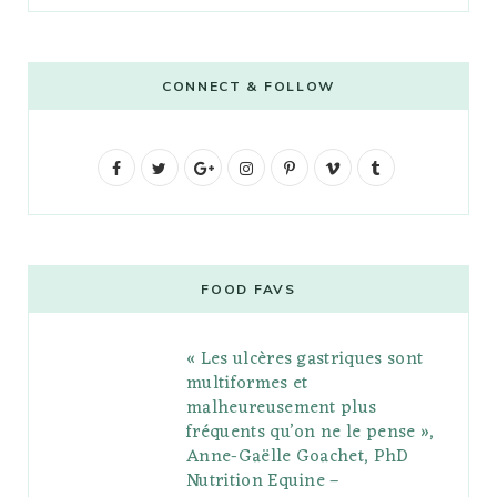
CONNECT & FOLLOW
F
T
G
I
P
V
T
a
w
o
n
i
i
u
c
i
o
s
n
m
m
e
t
g
t
t
e
b
FOOD FAVS
b
t
l
a
e
o
l
« Les ulcères gastriques sont
o
e
e
g
r
r
multiformes et
o
r
P
r
e
malheureusement plus
fréquents qu’on ne le pense »,
k
l
a
s
Anne-Gaëlle Goachet, PhD
u
m
t
Nutrition Equine –