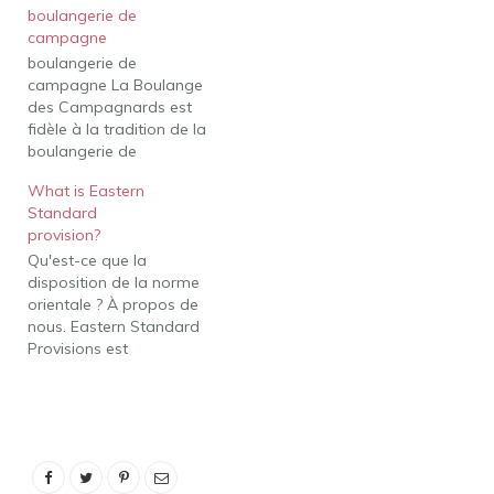
boulangerie de
campagne
boulangerie de
campagne La Boulange
des Campagnards est
fidèle à la tradition de la
boulangerie de
campagne. Elle
What is Eastern
confectionne des pains
Standard
de blé et de grains
provision?
inspirés des traditions
Qu'est-ce que la
culinaires québécoises les
disposition de la norme
plus authentiques. Le
orientale ? À propos de
pain Boulange de
nous. Eastern Standard
Campagnards est cuit à
Provisions est
la perfection et
passionnément
délicieusement en toute
passionné par
simplicité. Faire…
l'amélioration de
l'expérience des
collations. Nous utilisons
des ingrédients simples