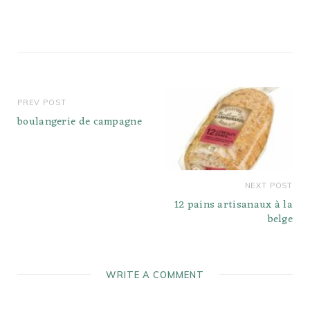
et naturels pour fabriquer
nos bretzels mous
artisanaux uniques en
leur genre, des gaufres
belges Lixe8ge, des
sauces astucieusement
mélangées…
PREV POST
boulangerie de campagne
NEXT POST
12 pains artisanaux à la
belge
WRITE A COMMENT