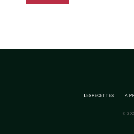
LESRECETTES
A P
© 20