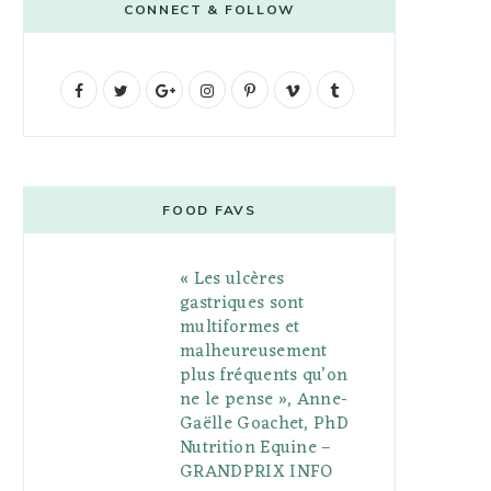
CONNECT & FOLLOW
F
T
G
I
P
V
T
a
w
o
n
i
i
u
c
i
o
s
n
m
m
e
t
g
t
t
e
b
FOOD FAVS
b
t
l
a
e
o
l
« Les ulcères
o
e
e
g
r
r
gastriques sont
o
r
P
r
e
multiformes et
malheureusement
k
l
a
s
plus fréquents qu’on
u
m
t
ne le pense », Anne-
Gaëlle Goachet, PhD
s
Nutrition Equine –
GRANDPRIX INFO