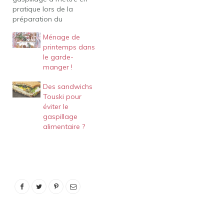
pratique lors de la
préparation du
déménagement !
Ménage de
Comme nous le savons
printemps dans
tous, le 1er juillet, nous
le garde-
savons tous que
manger !
quelqu'un déménage !
Étant moi-même dans la
Des sandwichs
box en ce moment, je ne
Touski pour
peux m'empêcher de
éviter le
constater qu'emballage
gaspillage
et…
alimentaire ?