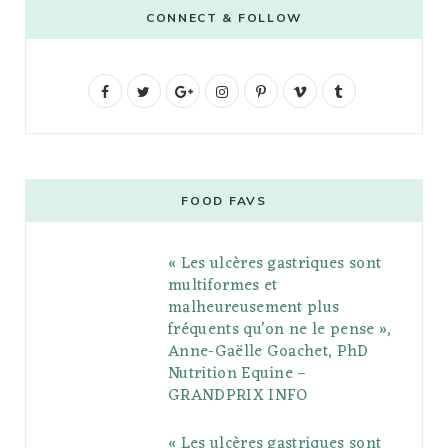
CONNECT & FOLLOW
F
T
G
I
P
V
T
a
w
o
n
i
i
u
c
i
o
s
n
m
m
e
t
g
t
t
e
b
FOOD FAVS
b
t
l
a
e
o
l
« Les ulcères gastriques sont
o
e
e
g
r
r
multiformes et
o
r
P
r
e
malheureusement plus
fréquents qu’on ne le pense »,
k
l
a
s
Anne-Gaëlle Goachet, PhD
u
m
t
Nutrition Equine –
GRANDPRIX INFO
s
« Les ulcères gastriques sont