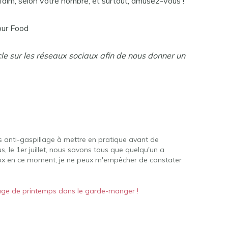
 faim, selon votre nombre, et surtout, amusez-vous !
our Food
cle sur les réseaux sociaux afin de nous donner un
ils anti-gaspillage à mettre en pratique avant de
le 1er juillet, nous savons tous que quelqu'un a
x en ce moment, je ne peux m'empêcher de constater
ge de printemps dans le garde-manger !