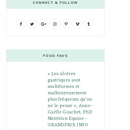
CONNECT & FOLLOW
F
T
G
I
P
V
T
a
w
o
n
i
i
u
c
i
o
s
n
m
m
e
t
g
t
t
e
b
FOOD FAVS
b
t
l
a
e
o
l
« Les ulcères
o
e
e
g
r
r
gastriques sont
o
r
P
r
e
multiformes et
malheureusement
k
l
a
s
plus fréquents qu’on
u
m
t
ne le pense », Anne-
Gaëlle Goachet, PhD
s
Nutrition Equine –
GRANDPRIX INFO