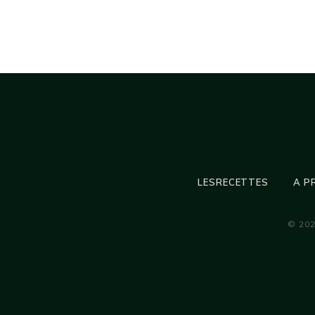
LESRECETTES
A P
© 20