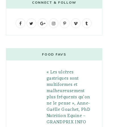
CONNECT & FOLLOW
F
T
G
I
P
V
T
a
w
o
n
i
i
u
c
i
o
s
n
m
m
e
t
g
t
t
e
b
FOOD FAVS
b
t
l
a
e
o
l
« Les ulcères
o
e
e
g
r
r
gastriques sont
o
r
P
r
e
multiformes et
malheureusement
k
l
a
s
plus fréquents qu’on
u
m
t
ne le pense », Anne-
Gaëlle Goachet, PhD
s
Nutrition Equine –
GRANDPRIX INFO