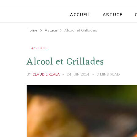
ACCUEIL
ASTUCE
Home
Astuce
Alcool et Grillades
ASTUCE
Alcool et Grillades
BY
CLAUDIE KEALA
24 JUIN 2014
3 MINS READ