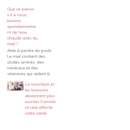
Que se passe-
t-il si nous
buvons
quotidienneme
nt de l’eau
chaude avec du
miel ?
Aide à perdre du poids
Le miel contient des
acides aminés, des
minéraux et des
vitamines qui aident à
l'absorption du
La nourriture et
cholestérol et des
les boissons
graisses, empêchant
deviennent plus
ainsi la prise de poids.
sucrées.Comme
Buvez un mélange de
nt cela affecte
miel et d'eau chaude dès
votre santé
que vous vous réveillez le
matin à jeun pour de…