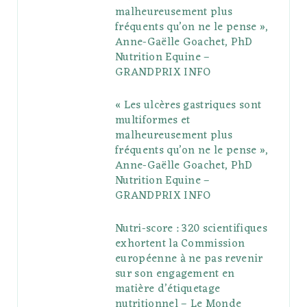
o
r
P
r
e
malheureusement plus
fréquents qu’on ne le pense »,
k
l
a
s
Anne-Gaëlle Goachet, PhD
u
m
t
Nutrition Equine –
GRANDPRIX INFO
s
« Les ulcères gastriques sont
multiformes et
malheureusement plus
fréquents qu’on ne le pense »,
Anne-Gaëlle Goachet, PhD
Nutrition Equine –
GRANDPRIX INFO
Nutri-score : 320 scientifiques
exhortent la Commission
européenne à ne pas revenir
sur son engagement en
matière d’étiquetage
nutritionnel – Le Monde