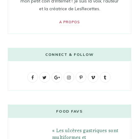
mon petit coin d'Internet ! Je suis la voix, l'auteur
et la créatrice de LesRecettes.
A PROPOS
CONNECT & FOLLOW
F
T
G
I
P
V
T
a
w
o
n
i
i
u
c
i
o
s
n
m
m
e
t
g
t
t
e
b
FOOD FAVS
b
t
l
a
e
o
l
« Les ulcères gastriques sont
o
e
e
g
r
r
multiformes et