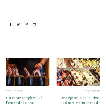
et une partie en eau
d'Alaska provient d'une…
douce (comme le
saumon) ont un goût
océanique lorsque vous
les attrapez en mer, et
moins océaniques
lorsque vous les attrapez
en eau…
PREV POST
NEXT POST
Un césar sanglant… à
Une épicerie de la Rive-
l’encre de seiche ?
Sud sert maintenant de