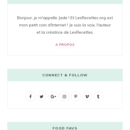
Bonjour, je m'appelle Jade ! Et LesRecettes.org est
mon petit coin d'Internet ! Je suis la voix, l'auteur
et la créatrice de LesRecettes.
A PROPOS
CONNECT & FOLLOW
F
T
G
I
P
V
T
a
w
o
n
i
i
u
c
i
o
s
n
m
m
e
t
g
t
t
e
b
FOOD FAVS