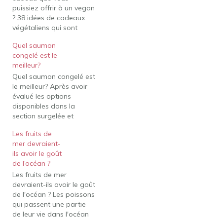
puissiez offrir à un vegan
? 38 idées de cadeaux
végétaliens qui sont
tellement réfléchies une
Quel saumon
bougie esthétique.
congelé est le
Bougie d'affaires Matcha.
meilleur?
... un sac chic. Sac
Quel saumon congelé est
Scrunch Végétalien. ...
le meilleur? Après avoir
une bougie hivernale.
évalué les options
Édition des fêtes : bougie
disponibles dans la
de cacao à la menthe
section surgelée et
poivrée.…
consulté l'expertise de
Les fruits de
l'Environmental Defense
mer devraient-
Fund, nous avons
ils avoir le goût
déterminé que les
de l’océan ?
meilleurs poissons
Les fruits de mer
congelés les plus
devraient-ils avoir le goût
durables à acheter sont
de l'océan ? Les poissons
les filets de saumon
qui passent une partie
rouge sauvage d'Alaska.
de leur vie dans l'océan
Le saumon sauvage