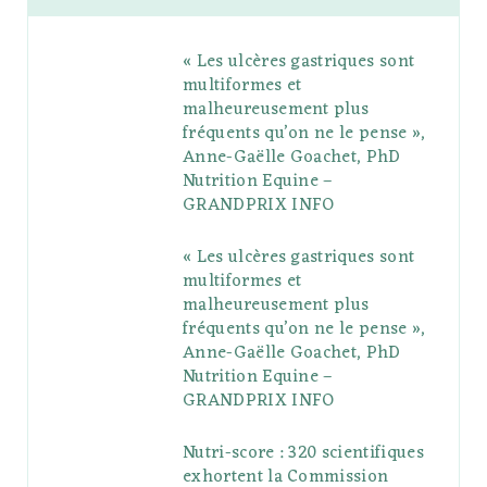
b
t
l
a
e
o
l
« Les ulcères gastriques sont
o
e
e
g
r
r
multiformes et
o
r
P
r
e
malheureusement plus
fréquents qu’on ne le pense »,
k
l
a
s
Anne-Gaëlle Goachet, PhD
u
m
t
Nutrition Equine –
GRANDPRIX INFO
s
« Les ulcères gastriques sont
multiformes et
malheureusement plus
fréquents qu’on ne le pense »,
Anne-Gaëlle Goachet, PhD
Nutrition Equine –
GRANDPRIX INFO
Nutri-score : 320 scientifiques
exhortent la Commission