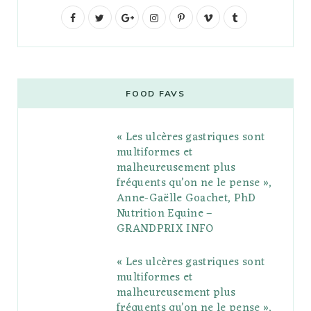
F
T
G
I
P
V
T
a
w
o
n
i
i
u
c
i
o
s
n
m
m
e
t
g
t
t
e
b
FOOD FAVS
b
t
l
a
e
o
l
« Les ulcères gastriques sont
o
e
e
g
r
r
multiformes et
o
r
P
r
e
malheureusement plus
fréquents qu’on ne le pense »,
k
l
a
s
Anne-Gaëlle Goachet, PhD
u
m
t
Nutrition Equine –
GRANDPRIX INFO
s
« Les ulcères gastriques sont
multiformes et
malheureusement plus
fréquents qu’on ne le pense »,