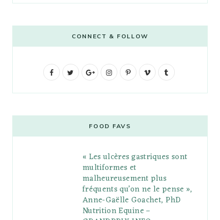
CONNECT & FOLLOW
F
T
G
I
P
V
T
a
w
o
n
i
i
u
c
i
o
s
n
m
m
e
t
g
t
t
e
b
FOOD FAVS
b
t
l
a
e
o
l
« Les ulcères gastriques sont
o
e
e
g
r
r
multiformes et
o
r
P
r
e
malheureusement plus
fréquents qu’on ne le pense »,
k
l
a
s
Anne-Gaëlle Goachet, PhD
u
m
t
Nutrition Equine –