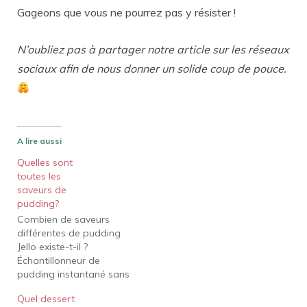
Gageons que vous ne pourrez pas y résister !
N’oubliez pas à partager notre article sur les réseaux
sociaux afin de nous donner un solide coup de pouce.
A lire aussi
Quelles sont
toutes les
saveurs de
pudding?
Combien de saveurs
différentes de pudding
Jello existe-t-il ?
Échantillonneur de
pudding instantané sans
sucre Jell-O (lot de 9
Quel dessert
saveurs différentes 0,9-