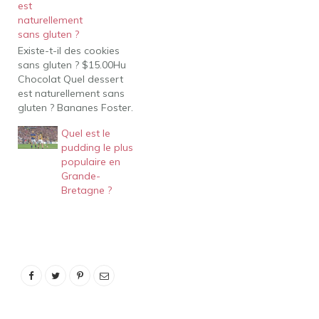
est
1,4 oz) Quelles sont
naturellement
toutes les saveurs de
sans gluten ?
pudding? Pudding
Existe-t-il des cookies
Éclaboussures de sirène.
sans gluten ? $15.00Hu
Acheter maintenant.
Chocolat Quel dessert
Pack de collations au
est naturellement sans
trésor du dragon.
gluten ? Bananes Foster.
Acheter maintenant.
Voici l'un des desserts
Acheter maintenant.
Quel est le
naturellement sans
Mangue tropicale.
pudding le plus
gluten les plus classiques
Acheter…
populaire en
: les bananes nourricières
Grande-
! Sauter les bananes
Bretagne ?
dans une sauce gluante
de sucre caramélisé et
de rhum, puis les servir
sur de…