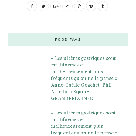
F
T
G
I
P
V
T
a
w
o
n
i
i
u
c
i
o
s
n
m
m
e
t
g
t
t
e
b
FOOD FAVS
b
t
l
a
e
o
l
« Les ulcères gastriques sont
o
e
e
g
r
r
multiformes et
o
r
P
r
e
malheureusement plus
fréquents qu’on ne le pense »,
k
l
a
s
Anne-Gaëlle Goachet, PhD
u
m
t
Nutrition Equine –
GRANDPRIX INFO
s
« Les ulcères gastriques sont
multiformes et
malheureusement plus
fréquents qu’on ne le pense »,