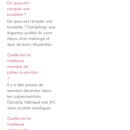
De quoi est
remplie une
boulette ?
De quoi est remplie une
boulette ? Dumplings aux
légumes poêlés Ils sont
farcis d'un mélange d'
épis de bois réhydratés,
de chou, de carotte, de
Quelle est la
tofu aux cinq épices et
meilleure
de seitan, aromatisés à
marque de
l'huile de sésame, à la
pâtes à wonton
sauce soja et à l'oignon
?
vert. Les faire frire à…
Il y a des peaux de
wonton décentes dans
les supermarchés.
Dynasty, fabriqué par JFC
(une société asiatique),
est en fait assez bon.
Quelle est la
Certains épiciers vendent
meilleure
Azumaya mais j'ai