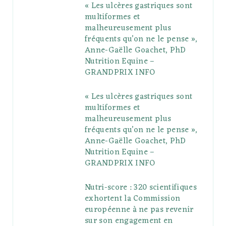
« Les ulcères gastriques sont
o
e
e
g
r
r
multiformes et
o
r
P
r
e
malheureusement plus
fréquents qu’on ne le pense »,
k
l
a
s
Anne-Gaëlle Goachet, PhD
u
m
t
Nutrition Equine –
GRANDPRIX INFO
s
« Les ulcères gastriques sont
multiformes et
malheureusement plus
fréquents qu’on ne le pense »,
Anne-Gaëlle Goachet, PhD
Nutrition Equine –
GRANDPRIX INFO
Nutri-score : 320 scientifiques
exhortent la Commission
européenne à ne pas revenir
sur son engagement en