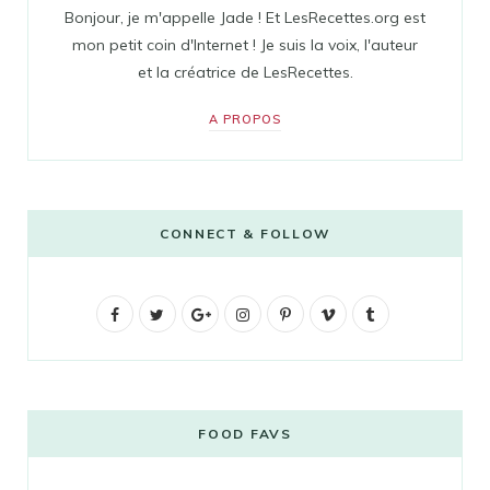
Bonjour, je m'appelle Jade ! Et LesRecettes.org est
mon petit coin d'Internet ! Je suis la voix, l'auteur
et la créatrice de LesRecettes.
A PROPOS
CONNECT & FOLLOW
F
T
G
I
P
V
T
a
w
o
n
i
i
u
c
i
o
s
n
m
m
e
t
g
t
t
e
b
FOOD FAVS
b
t
l
a
e
o
l