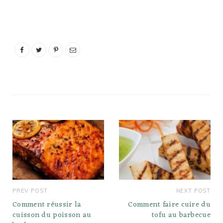
ajoutez. Lorsque vous
mettez du tofu dans un
ragoût ou que vous le
faites mijoter dans un
bouillon, vous n'avez pas
besoin de le faire
mariner…
PREV POST
NEXT POST
Comment réussir la
Comment faire cuire du
cuisson du poisson au
tofu au barbecue