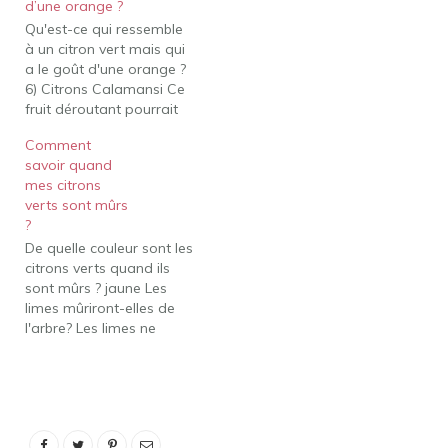
d’une orange ?
Qu'est-ce qui ressemble
à un citron vert mais qui
a le goût d'une orange ?
6) Citrons Calamansi Ce
fruit déroutant pourrait
être appelé d'après un
Comment
citron vert mais
savoir quand
ressemble plus à une
mes citrons
orange, il porte une
verts sont mûrs
multitude de noms et
?
offre une surprise
De quelle couleur sont les
vertiable de différentes
citrons verts quand ils
saveurs reconnaissables.
sont mûrs ? jaune Les
Les…
limes mûriront-elles de
l'arbre? Les limes ne
mûrissent pas de l'arbre;
ils doivent être cueillis et
stockés lorsqu'ils sont à
maturité ou proches de
la maturité, mais des