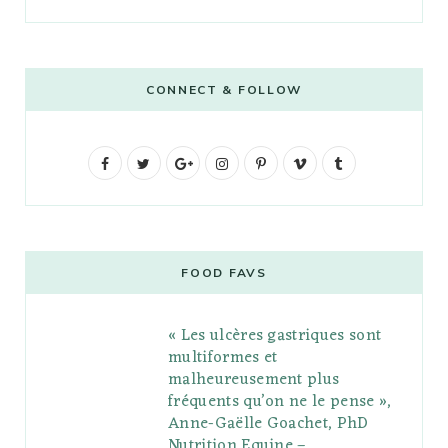
CONNECT & FOLLOW
F
T
G
I
P
V
T
a
w
o
n
i
i
u
c
i
o
s
n
m
m
e
t
g
t
t
e
b
FOOD FAVS
b
t
l
a
e
o
l
« Les ulcères gastriques sont
o
e
e
g
r
r
multiformes et
o
r
P
r
e
malheureusement plus
fréquents qu’on ne le pense »,
k
l
a
s
Anne-Gaëlle Goachet, PhD
u
m
t
Nutrition Equine –