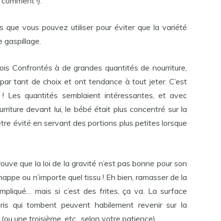
 comment !).
s que vous pouvez utiliser pour éviter que la variété
 gaspillage.
ois Confrontés à de grandes quantités de nourriture,
ar tant de choix et ont tendance à tout jeter. C’est
! Les quantités semblaient intéressantes, et avec
iture devant lui, le bébé était plus concentré sur la
re évité en servant des portions plus petites lorsque
rouve que la loi de la gravité n’est pas bonne pour son
appe ou n’importe quel tissu ! Eh bien, ramasser de la
pliqué… mais si c’est des frites, ça va. La surface
bris qui tombent peuvent habilement revenir sur la
ou une troisième, etc., selon votre patience).