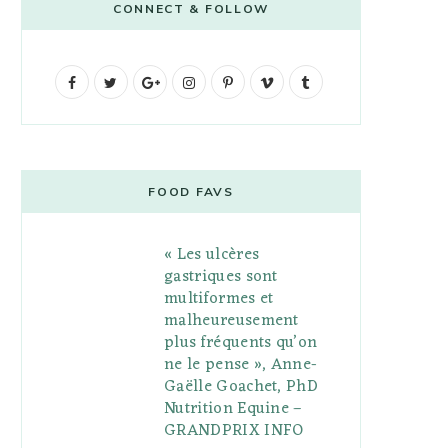
CONNECT & FOLLOW
F
T
G
I
P
V
T
a
w
o
n
i
i
u
c
i
o
s
n
m
m
e
t
g
t
t
e
b
FOOD FAVS
b
t
l
a
e
o
l
« Les ulcères
o
e
e
g
r
r
gastriques sont
o
r
P
r
e
multiformes et
malheureusement
k
l
a
s
plus fréquents qu’on
u
m
t
ne le pense », Anne-
Gaëlle Goachet, PhD
s
Nutrition Equine –
GRANDPRIX INFO