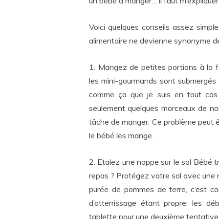
un bébé à manger… il faut m’expliquer
Voici quelques conseils assez simple
alimentaire ne devienne synonyme de
1. Mangez de petites portions à la f
les mini-gourmands sont submergés p
comme ça que je suis en tout cas 
seulement quelques morceaux de nourr
tâche de manger. Ce problème peut êt
le bébé les mange.
2. Etalez une nappe sur le sol Bébé t
repas ? Protégez votre sol avec une n
purée de pommes de terre, c’est com
d’atterrissage étant propre, les dé
tablette pour une deuxième tentative (