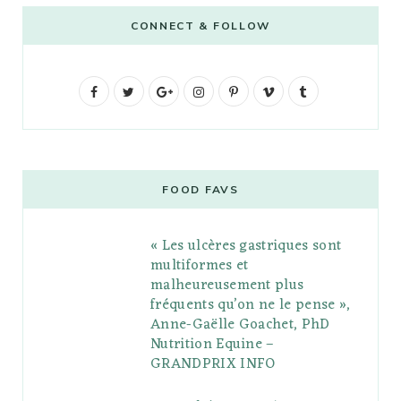
CONNECT & FOLLOW
F
T
G
I
P
V
T
a
w
o
n
i
i
u
c
i
o
s
n
m
m
e
t
g
t
t
e
b
FOOD FAVS
b
t
l
a
e
o
l
« Les ulcères gastriques sont
o
e
e
g
r
r
multiformes et
o
r
P
r
e
malheureusement plus
fréquents qu’on ne le pense »,
k
l
a
s
Anne-Gaëlle Goachet, PhD
u
m
t
Nutrition Equine –
GRANDPRIX INFO
s