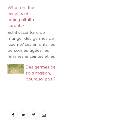
What are the
benefits of
eating alfalfa
sprouts?
Est-il sécuritaire de
manger des germes de
luzerne? Les enfants, les
personnes âgées, les
femmes enceintes et les
personnes dont le
Des germes de
système immunitaire est
soja maison,
affaibli doivent éviter de
pourquoi pas ?
manger des germes crus
de toutes sortes (y
compris les germes de
luzerne, de trèfle, de
radis et de haricot
mungo). Bien…