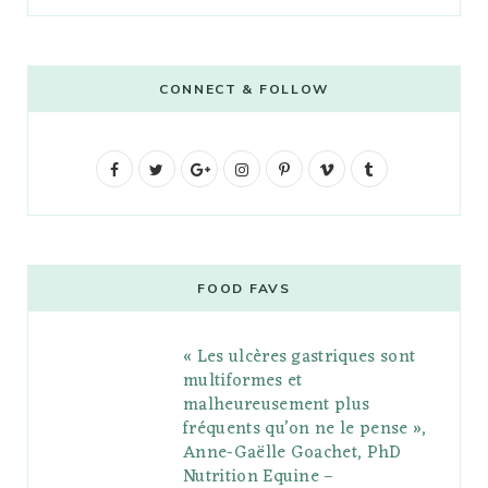
CONNECT & FOLLOW
F
T
G
I
P
V
T
a
w
o
n
i
i
u
c
i
o
s
n
m
m
e
t
g
t
t
e
b
FOOD FAVS
b
t
l
a
e
o
l
« Les ulcères gastriques sont
o
e
e
g
r
r
multiformes et
o
r
P
r
e
malheureusement plus
fréquents qu’on ne le pense »,
k
l
a
s
Anne-Gaëlle Goachet, PhD
u
m
t
Nutrition Equine –