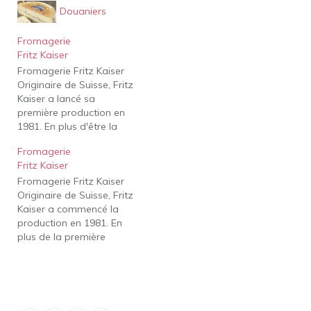
Douaniers
Fromagerie
Fritz Kaiser
Fromagerie Fritz Kaiser
Originaire de Suisse, Fritz
Kaiser a lancé sa
première production en
1981. En plus d'être la
première au pays à
Fromagerie
produire de la raclette au
Fritz Kaiser
Canada, sa fromagerie
Fromagerie Fritz Kaiser
offre plus de 25
Originaire de Suisse, Fritz
fromages différents. En
Kaiser a commencé la
tant que maître
production en 1981. En
fromager, ses quatre
plus de la première
années en Suisse lui ont
raclette produite au
permis…
Canada au pays, sa
fromagerie offre plus de
25 fromages différents.
En tant que maître