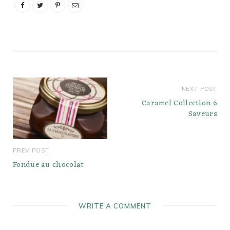
fromager, ses quatre
années en Suisse lui ont
permis de nous proposer
les…
NEXT POST
Caramel Collection 6
Saveurs
PREV POST
Fondue au chocolat
WRITE A COMMENT