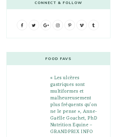
CONNECT & FOLLOW
F
T
G
I
P
V
T
a
w
o
n
i
i
u
c
i
o
s
n
m
m
e
t
g
t
t
e
b
FOOD FAVS
b
t
l
a
e
o
l
« Les ulcères
o
e
e
g
r
r
gastriques sont
o
r
P
r
e
multiformes et
malheureusement
k
l
a
s
plus fréquents qu’on
u
m
t
ne le pense », Anne-
Gaëlle Goachet, PhD
s
Nutrition Equine –
GRANDPRIX INFO