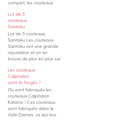
complet, les couteaux
Santoku bocho, qui se
Lot de 3
traduisent par "trois
couteaux
utilisations", sont idéaux
Santoku
pour hacher, couper en
Lot de 3 couteaux
dés et trancher, car ils
Santoku Les couteaux
disposent d'un bord droit
Santoku ont une grande
avec une lame étroite en
réputation et on en
pied de mouton.…
trouve de plus en plus sur
le marché. J'adore cet
Les couteaux
ensemble de trois
Calphalon
couteaux pour leur
sont-ils forgés ?
construction haut de
Où sont fabriqués les
gamme, qui est une fine
couteaux Calphalon
lame en acier inoxydable
Katana ? Ces couteaux
à haute teneur en
sont fabriqués dans le
carbone avec un…
style Damas, ce qui leur
donne un look très
unique et exquis. Leur
structure les rend
parfaits pour donner des