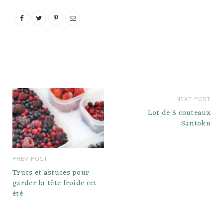
coupes précises. La
meilleure partie de
l'achat de couteaux
Calphalon Katana est
qu'ils sont livrés avec…
NEXT POST
Lot de 3 couteaux
Santoku
PREV POST
Trucs et astuces pour
garder la tête froide cet
été