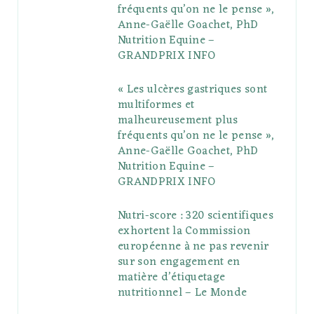
fréquents qu’on ne le pense »,
k
l
a
s
Anne-Gaëlle Goachet, PhD
u
m
t
Nutrition Equine –
GRANDPRIX INFO
s
« Les ulcères gastriques sont
multiformes et
malheureusement plus
fréquents qu’on ne le pense »,
Anne-Gaëlle Goachet, PhD
Nutrition Equine –
GRANDPRIX INFO
Nutri-score : 320 scientifiques
exhortent la Commission
européenne à ne pas revenir
sur son engagement en
matière d’étiquetage
nutritionnel – Le Monde