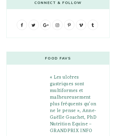
CONNECT & FOLLOW
F
T
G
I
P
V
T
a
w
o
n
i
i
u
c
i
o
s
n
m
m
e
t
g
t
t
e
b
FOOD FAVS
b
t
l
a
e
o
l
« Les ulcères
o
e
e
g
r
r
gastriques sont
o
r
P
r
e
multiformes et
malheureusement
k
l
a
s
plus fréquents qu’on
u
m
t
ne le pense », Anne-
Gaëlle Goachet, PhD
s
Nutrition Equine –
GRANDPRIX INFO