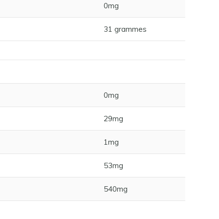
0mg
31 grammes
0mg
29mg
1mg
53mg
540mg