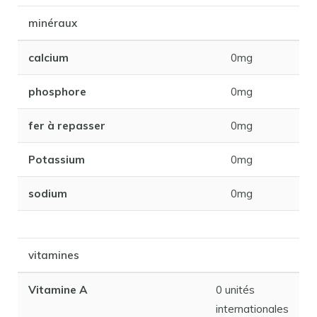
minéraux
calcium
0mg
phosphore
0mg
fer à repasser
0mg
Potassium
0mg
sodium
0mg
vitamines
Vitamine A
0 unités
internationales