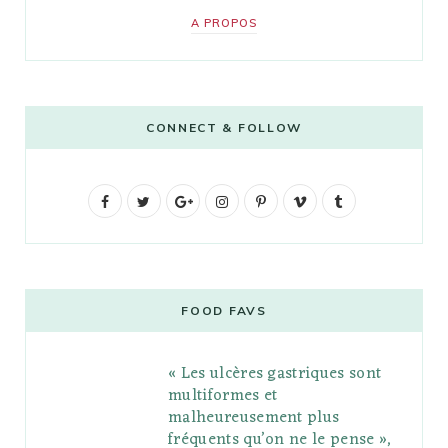
A PROPOS
CONNECT & FOLLOW
F
T
G
I
P
V
T
a
w
o
n
i
i
u
c
i
o
s
n
m
m
e
t
g
t
t
e
b
FOOD FAVS
b
t
l
a
e
o
l
« Les ulcères gastriques sont
o
e
e
g
r
r
multiformes et
o
r
P
r
e
malheureusement plus
fréquents qu’on ne le pense »,
k
l
a
s