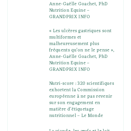
Anne-Gaëlle Goachet, PhD
u
m
t
Nutrition Equine –
GRANDPRIX INFO
s
« Les ulcères gastriques sont
multiformes et
malheureusement plus
fréquents qu’on ne le pense »,
Anne-Gaëlle Goachet, PhD
Nutrition Equine –
GRANDPRIX INFO
Nutri-score : 320 scientifiques
exhortent la Commission
européenne à ne pas revenir
sur son engagement en
matière d’étiquetage
nutritionnel – Le Monde