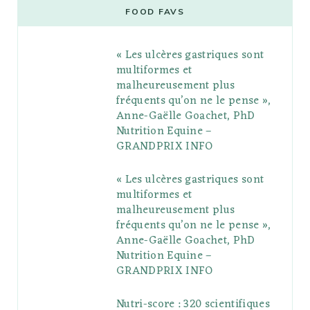
e
t
g
t
t
e
b
FOOD FAVS
b
t
l
a
e
o
l
« Les ulcères gastriques sont
o
e
e
g
r
r
multiformes et
o
r
P
r
e
malheureusement plus
fréquents qu’on ne le pense »,
k
l
a
s
Anne-Gaëlle Goachet, PhD
u
m
t
Nutrition Equine –
GRANDPRIX INFO
s
« Les ulcères gastriques sont
multiformes et
malheureusement plus
fréquents qu’on ne le pense »,
Anne-Gaëlle Goachet, PhD
Nutrition Equine –
GRANDPRIX INFO
Nutri-score : 320 scientifiques