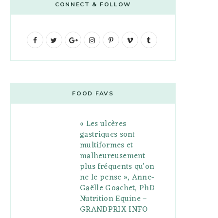
CONNECT & FOLLOW
F
T
G
I
P
V
T
a
w
o
n
i
i
u
c
i
o
s
n
m
m
e
t
g
t
t
e
b
FOOD FAVS
b
t
l
a
e
o
l
« Les ulcères
o
e
e
g
r
r
gastriques sont
o
r
P
r
e
multiformes et
malheureusement
k
l
a
s
plus fréquents qu’on
u
m
t
ne le pense », Anne-
Gaëlle Goachet, PhD
s
Nutrition Equine –
GRANDPRIX INFO