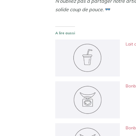
N’oubliez pas à partager notre arti
solide coup de pouce.
A lire aussi
Lait 
Bonbo
Bonb