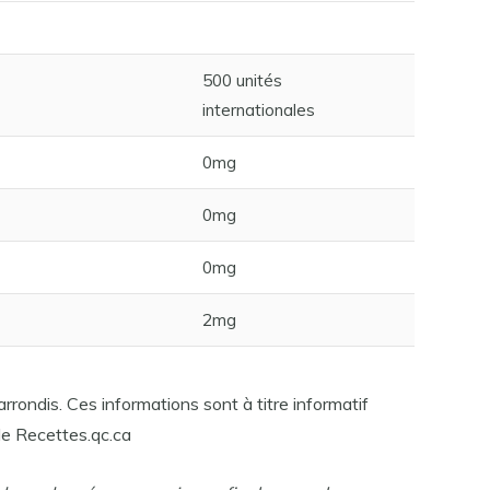
500 unités
internationales
0mg
0mg
0mg
2mg
rrondis. Ces informations sont à titre informatif
e Recettes.qc.ca