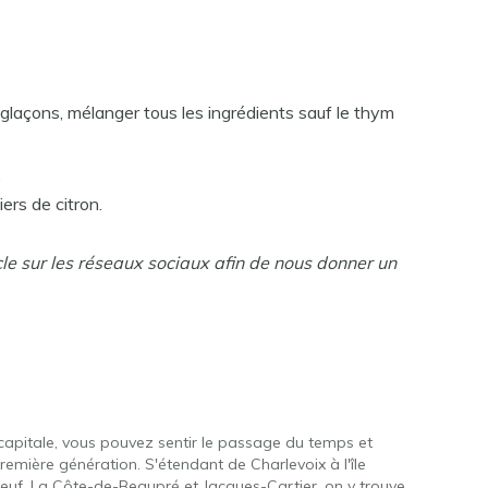
glaçons, mélanger tous les ingrédients sauf le thym
.
ers de citron.
cle sur les réseaux sociaux afin de nous donner un
 capitale, vous pouvez sentir le passage du temps et
première génération. S'étendant de Charlevoix à l'île
euf, La Côte-de-Beaupré et Jacques-Cartier, on y trouve