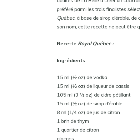
adultes de La Belle à créer un cocktail
préféré parmi les trois finalistes sél
Québec
, à base de sirop d’érable, de
son nom, cette recette ne peut être 
Recette
Royal Québec :
Ingrédients
15 ml (½ oz) de vodka
15 ml (½ oz) de liqueur de cassis
105 ml (3 ½ oz) de cidre pétillant
15 ml (½ oz) de sirop d’érable
8 ml (1/4 oz) de jus de citron
1 brin de thym
1 quartier de citron
glaçons