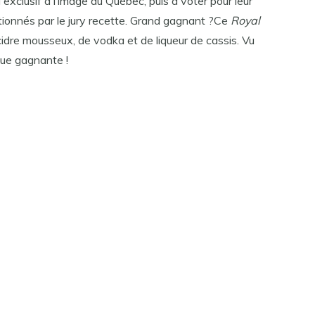
 exclusif à l’image du Québec, puis à voter pour leur
ectionnés par le jury recette. Grand gagnant ?Ce
Royal
 cidre mousseux, de vodka et de liqueur de cassis. Vu
que gagnante !