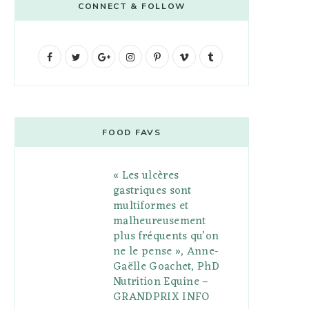
CONNECT & FOLLOW
F
T
G
I
P
V
T
a
w
o
n
i
i
u
c
i
o
s
n
m
m
e
t
g
t
t
e
b
FOOD FAVS
b
t
l
a
e
o
l
« Les ulcères
o
e
e
g
r
r
gastriques sont
o
r
P
r
e
multiformes et
malheureusement
k
l
a
s
plus fréquents qu’on
u
m
t
ne le pense », Anne-
Gaëlle Goachet, PhD
s
Nutrition Equine –
GRANDPRIX INFO