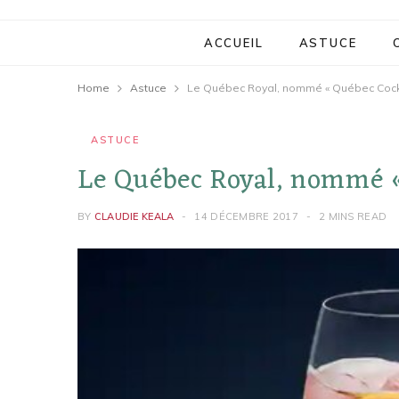
ACCUEIL
ASTUCE
Home
Astuce
Le Québec Royal, nommé « Québec Cockt
ASTUCE
Le Québec Royal, nommé «
BY
CLAUDIE KEALA
14 DÉCEMBRE 2017
2 MINS READ