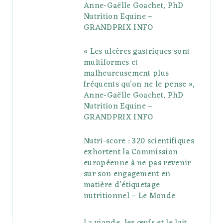
Anne-Gaëlle Goachet, PhD
u
m
t
Nutrition Equine –
GRANDPRIX INFO
s
« Les ulcères gastriques sont
multiformes et
malheureusement plus
fréquents qu’on ne le pense »,
Anne-Gaëlle Goachet, PhD
Nutrition Equine –
GRANDPRIX INFO
Nutri-score : 320 scientifiques
exhortent la Commission
européenne à ne pas revenir
sur son engagement en
matière d’étiquetage
nutritionnel – Le Monde
La viande, les œufs et le lait