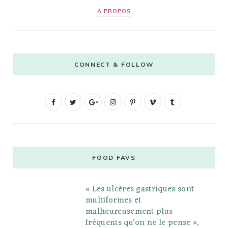
A PROPOS
CONNECT & FOLLOW
F
T
G
I
P
V
T
a
w
o
n
i
i
u
c
i
o
s
n
m
m
e
t
g
t
t
e
b
FOOD FAVS
b
t
l
a
e
o
l
« Les ulcères gastriques sont
o
e
e
g
r
r
multiformes et
o
r
P
r
e
malheureusement plus
fréquents qu’on ne le pense »,
k
l
a
s