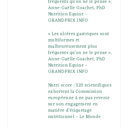
fréquents qu’on ne le pense »,
k
l
a
s
Anne-Gaëlle Goachet, PhD
u
m
t
Nutrition Equine –
GRANDPRIX INFO
s
« Les ulcères gastriques sont
multiformes et
malheureusement plus
fréquents qu’on ne le pense »,
Anne-Gaëlle Goachet, PhD
Nutrition Equine –
GRANDPRIX INFO
Nutri-score : 320 scientifiques
exhortent la Commission
européenne à ne pas revenir
sur son engagement en
matière d’étiquetage
nutritionnel – Le Monde