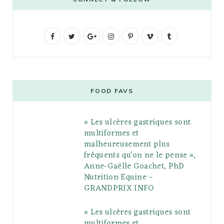
F
T
G
I
P
V
T
a
w
o
n
i
i
u
c
i
o
s
n
m
m
e
t
g
t
t
e
b
FOOD FAVS
b
t
l
a
e
o
l
« Les ulcères gastriques sont
o
e
e
g
r
r
multiformes et
o
r
P
r
e
malheureusement plus
fréquents qu’on ne le pense »,
k
l
a
s
Anne-Gaëlle Goachet, PhD
u
m
t
Nutrition Equine –
GRANDPRIX INFO
s
« Les ulcères gastriques sont
multiformes et