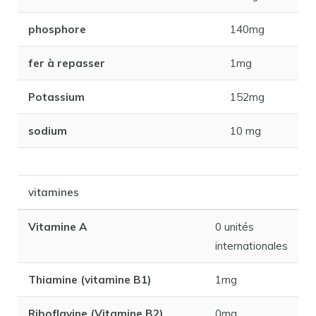
phosphore
140mg
fer à repasser
1mg
Potassium
152mg
sodium
10 mg
vitamines
Vitamine A
0 unités
internationales
Thiamine (vitamine B1)
1mg
Riboflavine (Vitamine B2)
0mg