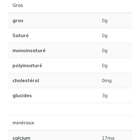
Gros
gros
0g
Saturé
0g
monoinsaturé
0g
polyinsaturé
0g
cholestérol
0mg
glucides
3g
minéraux
calcium
17mg