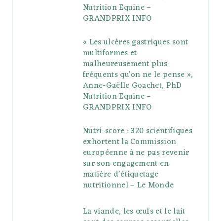
u
m
t
Nutrition Equine –
GRANDPRIX INFO
s
« Les ulcères gastriques sont
multiformes et
malheureusement plus
fréquents qu’on ne le pense »,
Anne-Gaëlle Goachet, PhD
Nutrition Equine –
GRANDPRIX INFO
Nutri-score : 320 scientifiques
exhortent la Commission
européenne à ne pas revenir
sur son engagement en
matière d’étiquetage
nutritionnel – Le Monde
La viande, les œufs et le lait