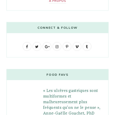
A PROPOS
CONNECT & FOLLOW
F
T
G
I
P
V
T
a
w
o
n
i
i
u
c
i
o
s
n
m
m
e
t
g
t
t
e
b
FOOD FAVS
b
t
l
a
e
o
l
« Les ulcères gastriques sont
o
e
e
g
r
r
multiformes et
o
r
P
r
e
malheureusement plus
fréquents qu’on ne le pense »,
k
l
a
s
Anne-Gaëlle Goachet, PhD