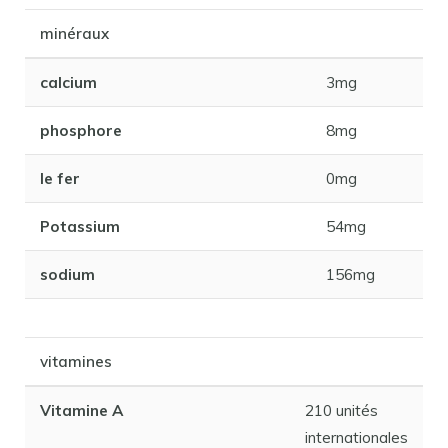
minéraux
calcium
3mg
phosphore
8mg
le fer
0mg
Potassium
54mg
sodium
156mg
vitamines
Vitamine A
210 unités
internationales