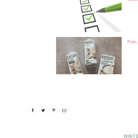
Puis-
WRIT