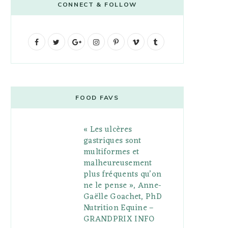
CONNECT & FOLLOW
F
T
G
I
P
V
T
a
w
o
n
i
i
u
c
i
o
s
n
m
m
e
t
g
t
t
e
b
FOOD FAVS
b
t
l
a
e
o
l
« Les ulcères
o
e
e
g
r
r
gastriques sont
o
r
P
r
e
multiformes et
malheureusement
k
l
a
s
plus fréquents qu’on
u
m
t
ne le pense », Anne-
Gaëlle Goachet, PhD
s
Nutrition Equine –
GRANDPRIX INFO