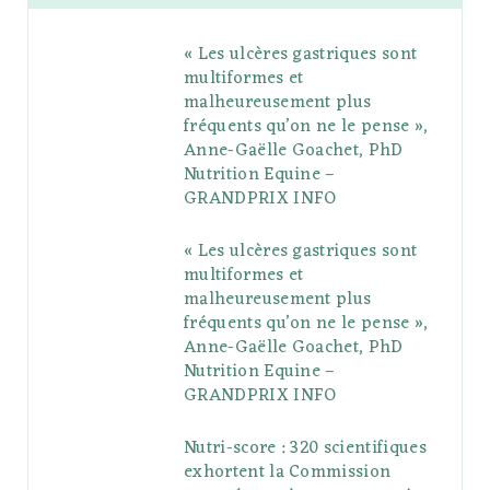
b
t
l
a
e
o
l
« Les ulcères gastriques sont
o
e
e
g
r
r
multiformes et
o
r
P
r
e
malheureusement plus
fréquents qu’on ne le pense »,
k
l
a
s
Anne-Gaëlle Goachet, PhD
u
m
t
Nutrition Equine –
GRANDPRIX INFO
s
« Les ulcères gastriques sont
multiformes et
malheureusement plus
fréquents qu’on ne le pense »,
Anne-Gaëlle Goachet, PhD
Nutrition Equine –
GRANDPRIX INFO
Nutri-score : 320 scientifiques
exhortent la Commission