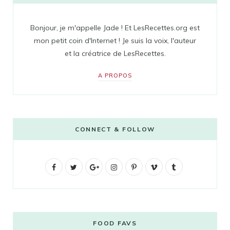
Bonjour, je m'appelle Jade ! Et LesRecettes.org est
mon petit coin d'Internet ! Je suis la voix, l'auteur
et la créatrice de LesRecettes.
A PROPOS
CONNECT & FOLLOW
F
T
G
I
P
V
T
a
w
o
n
i
i
u
c
i
o
s
n
m
m
e
t
g
t
t
e
b
FOOD FAVS