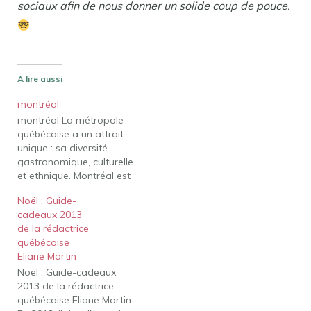
sociaux afin de nous donner un solide coup de pouce.
A lire aussi
montréal
montréal La métropole
québécoise a un attrait
unique : sa diversité
gastronomique, culturelle
et ethnique. Montréal est
la deuxième plus grande
Noël : Guide-
ville francophone après
cadeaux 2013
Paris, avec une vie
de la rédactrice
communautaire bien
québécoise
développée. Montréal -
Eliane Martin
un symbole de diversité
Noël : Guide-cadeaux
En effet, marchés publics,
2013 de la rédactrice
boutiques de produits du
québécoise Eliane Martin
terroir, boulangeries,