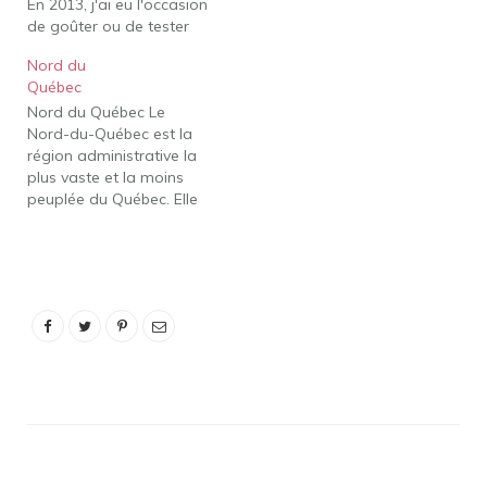
En 2013, j'ai eu l'occasion
boucheries et
de goûter ou de tester
microbrasseries…
plusieurs produits et
Nord du
accessoires de cuisine,
Québec
mais certains d'entre eux
Nord du Québec Le
m'ont tellement
Nord-du-Québec est la
impressionné qu'ils sont
région administrative la
apparus dans mes
plus vaste et la moins
suggestions de cadeaux !
peuplée du Québec. Elle
thé au camélia j'ai trouvé
comprend plus de 55 %
du thé à…
du territoire québécois,
mais seulement 0,5 % de
la population
québécoise, soit environ
40 000 personnes. Les
Cris et les Inuits
représentent 60 % des
résidents…