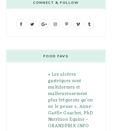
CONNECT & FOLLOW
F
T
G
I
P
V
T
a
w
o
n
i
i
u
c
i
o
s
n
m
m
e
t
g
t
t
e
b
FOOD FAVS
b
t
l
a
e
o
l
« Les ulcères
o
e
e
g
r
r
gastriques sont
o
r
P
r
e
multiformes et
malheureusement
k
l
a
s
plus fréquents qu’on
u
m
t
ne le pense », Anne-
Gaëlle Goachet, PhD
s
Nutrition Equine –
GRANDPRIX INFO