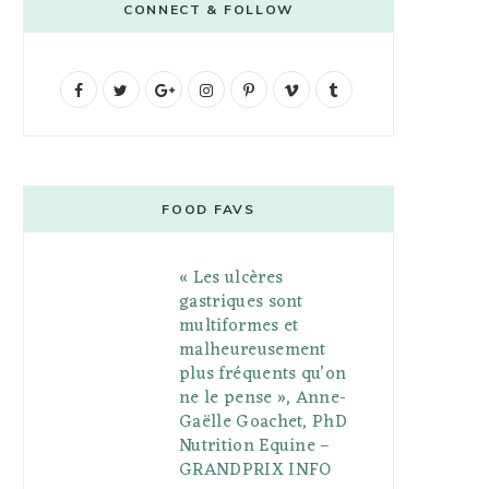
CONNECT & FOLLOW
F
T
G
I
P
V
T
a
w
o
n
i
i
u
c
i
o
s
n
m
m
e
t
g
t
t
e
b
FOOD FAVS
b
t
l
a
e
o
l
« Les ulcères
o
e
e
g
r
r
gastriques sont
o
r
P
r
e
multiformes et
malheureusement
k
l
a
s
plus fréquents qu’on
u
m
t
ne le pense », Anne-
Gaëlle Goachet, PhD
s
Nutrition Equine –
GRANDPRIX INFO