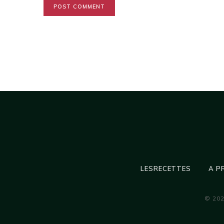
LESRECETTES
A P
© 20