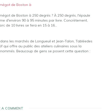
 mégot de Boston à
 mégot de Boston à 250 degrés ? À 250 degrés, l'épaule
hme d'environ 90 à 95 minutes par livre. Concrètement,
orc de 10 livres se fera en 15 à 16…
 dans les marchés de Longueuil et Jean-Talon, Tabléedes
f qui offre au public des ateliers culinaires sous la
renommés. Beaucoup de gens se posent cette question :
E A COMMENT