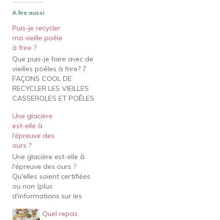
A lire aussi
Puis-je recycler
ma vieille poêle
à frire ?
Que puis-je faire avec de
vieilles poêles à frire? 7
FAÇONS COOL DE
RECYCLER LES VIEILLES
CASSEROLES ET POÊLES
UTILISEZ VOTRE VIEUX
Une glacière
BATTERIE DE CUISINE
est-elle à
POUR LE CAMPING.
l’épreuve des
UTILISEZ-LES POUR LA
ours ?
CUISINE DCOR. UTILISEZ-
Une glacière est-elle à
LES POUR UNE CUISINE
l'épreuve des ours ?
DE JEU POUR VOS
Qu'elles soient certifiées
ENFANTS.
ou non (plus
TRANSFORMEZ LES
d'informations sur les
POTS EN JARDINIÈRES.
certifications ci-dessous),
UTILISEZ LES VIEUX…
Quel repas
les glacières ne sont