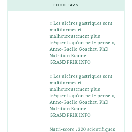
e
t
g
t
t
e
b
FOOD FAVS
b
t
l
a
e
o
l
« Les ulcères gastriques sont
o
e
e
g
r
r
multiformes et
o
r
P
r
e
malheureusement plus
fréquents qu’on ne le pense »,
k
l
a
s
Anne-Gaëlle Goachet, PhD
u
m
t
Nutrition Equine –
GRANDPRIX INFO
s
« Les ulcères gastriques sont
multiformes et
malheureusement plus
fréquents qu’on ne le pense »,
Anne-Gaëlle Goachet, PhD
Nutrition Equine –
GRANDPRIX INFO
Nutri-score : 320 scientifiques