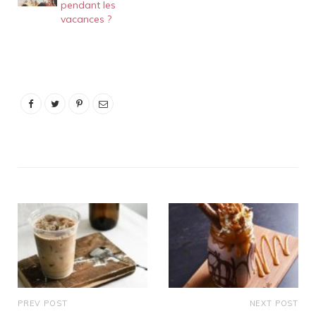
pendant les
vraiment à l'épreuve des
vacances ?
ours que lorsqu'elles sont
utilisées avec des verrous
de chaque côté du
couvercle. Une glacière
Pelican est-elle à
l'épreuve des ours ? Le…
PREV POST
NEXT POST