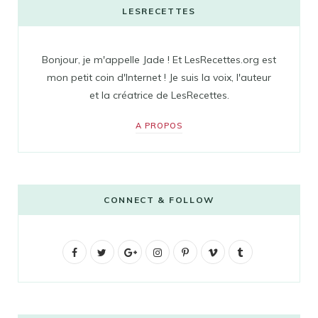
LESRECETTES
Bonjour, je m'appelle Jade ! Et LesRecettes.org est
mon petit coin d'Internet ! Je suis la voix, l'auteur
et la créatrice de LesRecettes.
A PROPOS
CONNECT & FOLLOW
F
T
G
I
P
V
T
a
w
o
n
i
i
u
c
i
o
s
n
m
m