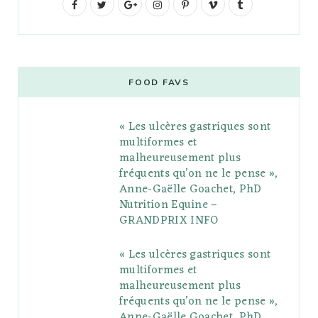
F
T
G
I
P
V
T
a
w
o
n
i
i
u
c
i
o
s
n
m
m
e
t
g
t
t
e
b
FOOD FAVS
b
t
l
a
e
o
l
« Les ulcères gastriques sont
o
e
e
g
r
r
multiformes et
o
r
P
r
e
malheureusement plus
fréquents qu’on ne le pense »,
k
l
a
s
Anne-Gaëlle Goachet, PhD
u
m
t
Nutrition Equine –
GRANDPRIX INFO
s
« Les ulcères gastriques sont
multiformes et
malheureusement plus
fréquents qu’on ne le pense »,
Anne-Gaëlle Goachet, PhD